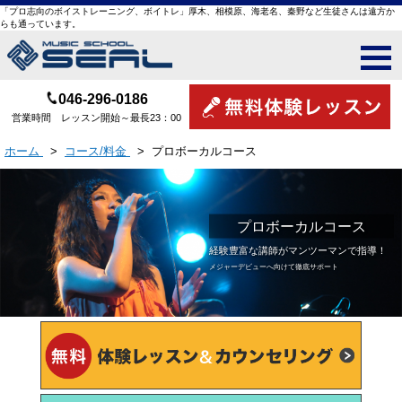
「プロ志向のボイストレーニング、ボイトレ」厚木、相模原、海老名、秦野など生徒さんは遠方か
らも通っています。
046-296-0186
営業時間 レッスン開始～最長23：00
ホーム
>
コース/料金
>
プロボーカルコース
プロボーカルコース
経験豊富な講師が
マンツーマンで指導！
メジャーデビューへ向けて徹底サポート