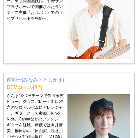
ー。東京両国国技館、中野サン
プラザホールで開催されたラン
ティス主催「おれパラ」でのラ
イブサポートを務める。
南利一(みなみ・としかず)
DTMコース担当
らんま1/2 OPテーマで作曲家デ
ビュー。グラスバレー・出口雅
之のソロアルバムにアレンジャ
ー、ギターとして参加。Kinki
Kids、Cannaなどのアレンジ、
ギターを経験。声優では今井麻
美、榊原ゆい、原由実、長谷川
明子などに作品提供、TV-CMは