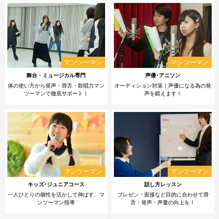
舞台・ミュージカル専門
声優･アニソン
体の使い方から発声・滑舌・歌唱力マン
オーディション対策！声優になる為の発
ツーマンで徹底サポート！
声を鍛えます！
キッズ･ジュニアコース
話し方レッスン
一人ひとりの個性を活かして伸ばす、マ
プレゼン・面接など目的に合わせて滑
ンツーマン指導
舌・発声・声量の向上を！