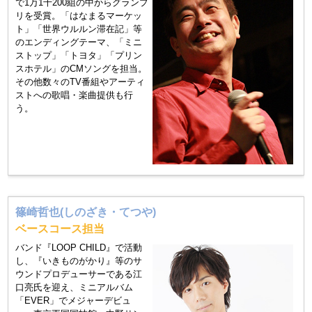
で1万1千200組の中からグランプ
リを受賞。「はなまるマーケッ
ト」「世界ウルルン滞在記」等
のエンディングテーマ、「ミニ
ストップ」「トヨタ」「プリン
スホテル」のCMソングを担当。
その他数々のTV番組やアーティ
ストへの歌唱・楽曲提供も行
う。
篠崎哲也(しのざき・てつや)
ベースコース担当
バンド『LOOP CHILD』で活動
し、『いきものがかり』等のサ
ウンドプロデューサーである江
口亮氏を迎え、ミニアルバム
「EVER」でメジャーデビュ