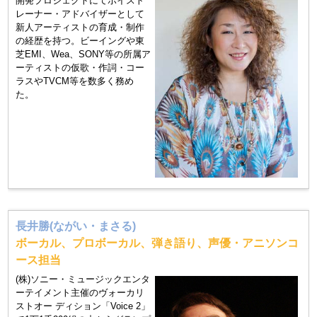
開発プロジェクトにてボイスト
レーナー・アドバイザーとして
新人アーティストの育成・制作
の経歴を持つ。ビーイングや東
芝EMI、Wea、SONY等の所属ア
ーティストの仮歌・作詞・コー
ラスやTVCM等を数多く務め
た。
長井勝(ながい・まさる)
ボーカル、プロボーカル、弾き語り、声優・アニソンコ
ース担当
(株)ソニー・ミュージックエンタ
ーテイメント主催のヴォーカリ
ストオー ディション「Voice 2」